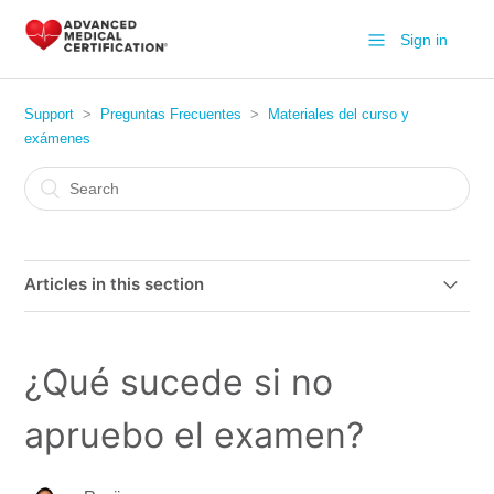
Sign in
Support
Preguntas Frecuentes
Materiales del curso y
exámenes
Articles in this section
¿Dónde puedo encontrar mi examen/examen guardado?
¿Qué sucede si no
¿Tienen cursos en español?
apruebo el examen?
¿Qué sucede si no apruebo el examen?