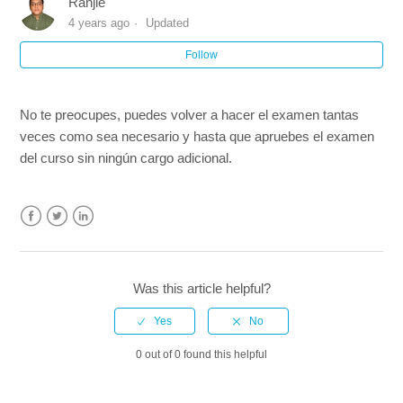
Ranjie
¿Qué materiales de estudio se incluyen con los cursos?
4 years ago
Updated
Follow
¿Cuánto tiempo tengo para completar el examen o curso?
¿Cuál es la puntuación mínima que necesito para aprobar
No te preocupes, puedes volver a hacer el examen tantas
el examen?
veces como sea necesario y hasta que apruebes el examen
del curso sin ningún cargo adicional.
¿Necesito comprar materiales de estudio adicionales?
¿Puedo volver a ver el contenido del curso después de
Facebook
Twitter
LinkedIn
completarlo y aprobar?
¿Necesito completar el curso en una sola sesión?
Was this article helpful?
¿Cuál es la diferencia entre los cursos de RCP (CPR) y
SVB (BLS)?
0 out of 0 found this helpful
See more