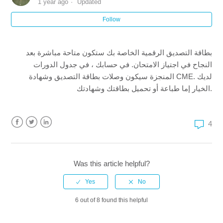
1 year ago
Updated
Follow
ماذا أفعل بعد اجتياز الاختبار؟
هل سأستلم بطاقتي في البريد ؟
بطاقة التصديق الرقمية الخاصة بك ستكون متاحة مباشرة بعد
النجاح في اجتياز الامتحان. في حسابك ، في جدول الدورات
هل يمكنني طباعة بطاقتي بعد اجتياز الاختبار؟
المنجزة سيكون وصلات بطاقة التصديق وشهادة CME. لديك
الخيار إما طباعة أو تحميل بطاقتك وشهادتك.
ماذا سيظهر على بطاقة المزود ؟
4
هل دروسك معترف بها دوليا؟
Facebook
Twitter
LinkedIn
بعد اجتياز الامتحان، أين أجد بطاقة الشهادة الرقمية الخاصة
بي؟
Was this article helpful?
6 out of 8 found this helpful