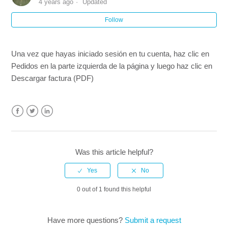
4 years ago
Updated
Follow
¿Puedo registrarme con mi cuenta de Google?
¿Cómo puedo eliminar un curso de mi carrito?
Una vez que hayas iniciado sesión en tu cuenta, haz clic en
Pedidos en la parte izquierda de la página y luego haz clic en
¿Durante cuánto tiempo es válida mi Certificación?
Descargar factura (PDF)
¿Se requiere prueba de habilidades clínicas para
completar el curso?
Facebook
Twitter
LinkedIn
Mi certificación expiró. ¿Qué curso necesito ahora?
Was this article helpful?
¿Mi certificación será aceptada por mi empleador?
See more
0 out of 1 found this helpful
Have more questions?
Submit a request