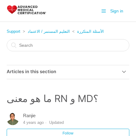
Sign in
الأسئلة المتكررة
التعليم المستمر / الاعتماد
Support
Articles in this section
كيف يمكن لرئيسي أن يتأكد إن كنت أكملت الدورة ؟
ما هو معنى RN و MD؟
وتذكر في صفحة اعتمادكم تاريخ انتهاء جميع أنشطة "التصديق":
1 تشرين الأول / أكتوبر 2020. هل يؤثر على شهادتي معك؟
Ranjie
4 years ago
Updated
كيف أعرف أن موقعك ذو سمعة حسنة؟
Follow