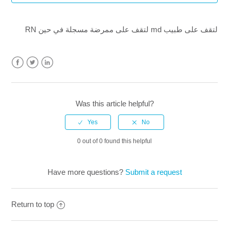
هل هذه أحدث المبادئ التوجيهية؟
RN لتقف على ممرضة مسجلة في حين md لتقف على طبيب
هل سأحصل على شهادتي من خلال هذه الدورة على الإنترنت؟
هل منظمتك معتمدة من قبل آها ؟
Facebook
Twitter
LinkedIn
ما هو معنى RN و MD؟
Was this article helpful?
كيف يمكنني استرداد شهادة CME الخاصة بي؟ (شهادة طبية
مسبقة)
0 out of 0 found this helpful
كيف يمكنني استرداد شهادة CME الخاصة بي من جامعة CME
؟
Have more questions?
Submit a request
Return to top